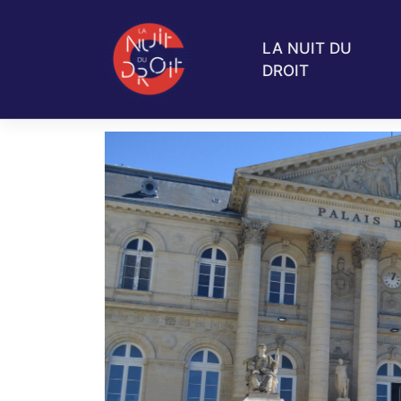
Skip
to
LA NUIT DU
content
DROIT
Région :
Hauts-de-Fr