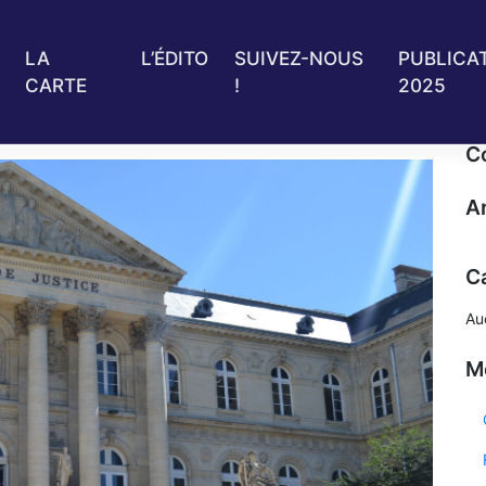
LA
L’ÉDITO
SUIVEZ-NOUS
PUBLICA
CARTE
!
2025
ance
C
A
C
Au
M