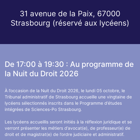
31 avenue de la Paix, 67000
Strasbourg (réservé aux lycéens)
De 17:00 à 19:30 : Au programme de
la Nuit du Droit 2026
À l’occasion de la Nuit du Droit 2026, le lundi 05 octobre, le
Tribunal administratif de Strasbourg accueille une vingtaine de
lycéens sélectionnés inscrits dans le Programme d’études
intégrées de Sciences-Po Strasbourg.
Les lycéens accueillis seront initiés à la réflexion juridique et se
verront présenter les métiers d’avocat(e), de professeur(e) de
droit et de magistrat(e) de l’ordre judiciaire et administratif.