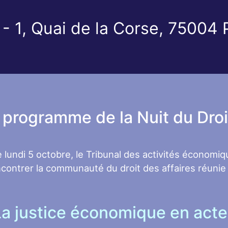
- 1, Quai de la Corse, 75004 
 programme de la Nuit du Dro
le lundi 5 octobre, le Tribunal des activités économi
 rencontrer la communauté du droit des affaires réuni
La justice économique en acte