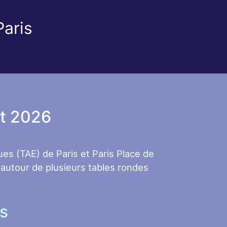
Paris
it 2026
ques (TAE) de Paris et Paris Place de
e autour de plusieurs tables rondes
s