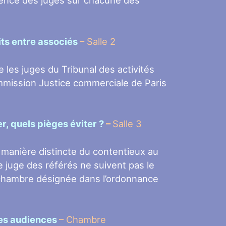
érience des juges sur chacune des
its entre associés
– Salle 2
 les juges du Tribunal des activités
mmission Justice commerciale de Paris
r, quels pièges éviter ?
–
Salle 3
e manière distincte du contentieux au
e juge des référés ne suivent pas le
 chambre désignée dans l’ordonnance
les audiences
– Chambre